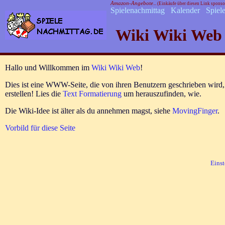
Amazon-Angebote
... (Einkäufe über diesen Link spons
Spielenachmittag
Kalender
Spiel
Wiki Wiki Web
Hallo und Willkommen im
Wiki Wiki Web
!
Dies ist eine WWW-Seite, die von ihren Benutzern geschrieben wird,
erstellen! Lies die
Text Formatierung
um herauszufinden, wie.
Die Wiki-Idee ist älter als du annehmen magst, siehe
MovingFinger
.
Vorbild für diese Seite
Einst