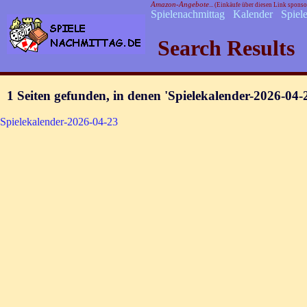
Amazon-Angebote
... (Einkäufe über diesen Link spons
Spielenachmittag
Kalender
Spiel
Search Results
1 Seiten gefunden, in denen 'Spielekalender-2026-04
Spielekalender-2026-04-23