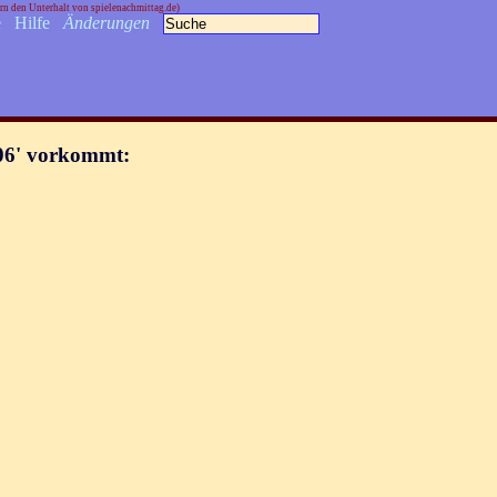
orn den Unterhalt von spielenachmittag.de)
e
Hilfe
Änderungen
-06' vorkommt: