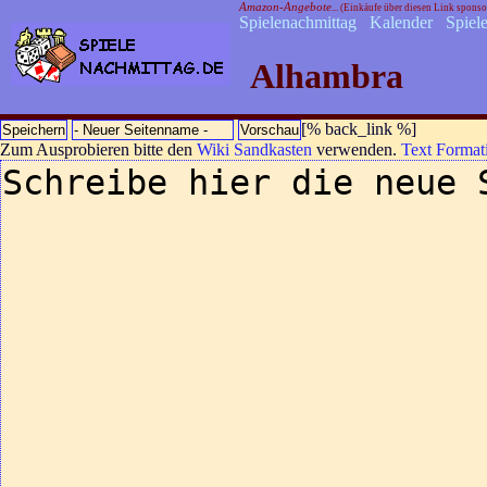
Amazon-Angebote
... (Einkäufe über diesen Link spons
Spielenachmittag
Kalender
Spiel
Alhambra
[% back_link %]
Zum Ausprobieren bitte den
Wiki Sandkasten
verwenden.
Text Format