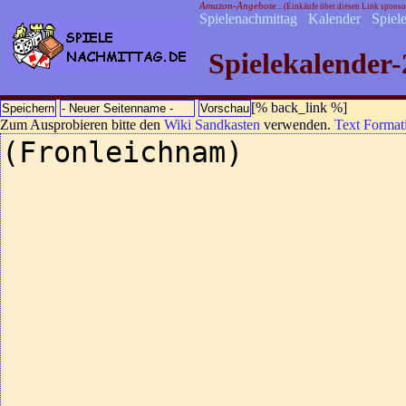
Amazon-Angebote
... (Einkäufe über diesen Link spons
Spielenachmittag
Kalender
Spiel
Spielekalender-
[% back_link %]
Zum Ausprobieren bitte den
Wiki Sandkasten
verwenden.
Text Format