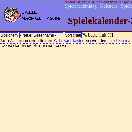
Amazon-Angebote
... (Einkäufe über diesen Link spons
Spielenachmittag
Kalender
Spiel
Spielekalender-
[% back_link %]
Zum Ausprobieren bitte den
Wiki Sandkasten
verwenden.
Text Format