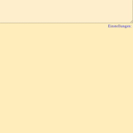
Einstellungen: