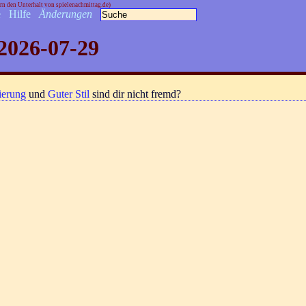
orn den Unterhalt von spielenachmittag.de)
e
Hilfe
Änderungen
2026-07-29
ierung
und
Guter Stil
sind dir nicht fremd?