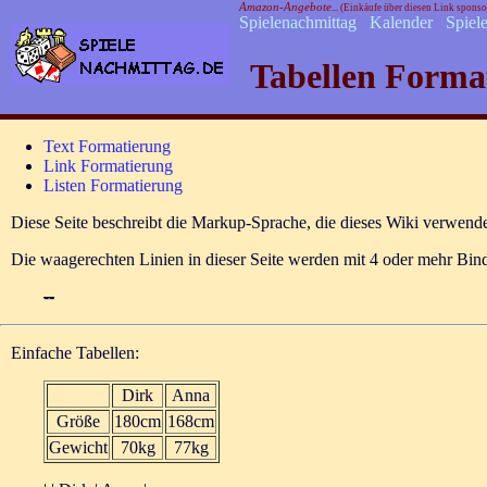
Amazon-Angebote
... (Einkäufe über diesen Link spons
Spielenachmittag
Kalender
Spiel
Tabellen Forma
Text Formatierung
Link Formatierung
Listen Formatierung
Diese Seite beschreibt die Markup-Sprache, die dieses Wiki verwende
Die waagerechten Linien in dieser Seite werden mit 4 oder mehr Bin
--
Einfache Tabellen:
Dirk
Anna
Größe
180cm
168cm
Gewicht
70kg
77kg