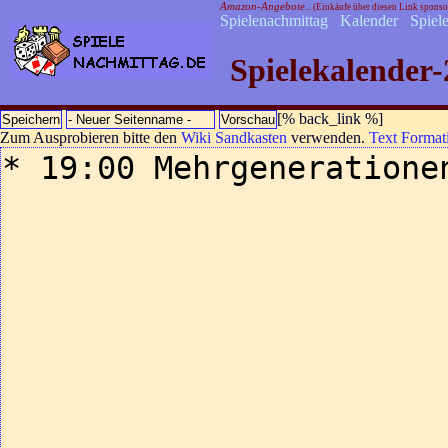
Amazon-Angebote
... (Einkäufe über diesen Link spons
Spielenachmittag
Kalender
Spiel
Spielekalender-
[% back_link %]
Zum Ausprobieren bitte den
Wiki Sandkasten
verwenden.
Text Format